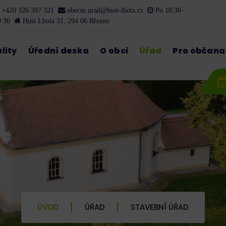
+420 326 397 321
obecni.urad@husi-lhota.cz
Po 18:30–
9:30
Husí Lhota 31, 294 06 Březno
lity
Úřední deska
O obci
Úřad
Pro občana
ÚVOD
ÚŘAD
STAVEBNÍ ÚŘAD