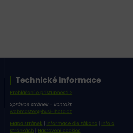
Technické informace
Prohlášení o přístupnosti >
Správce stránek - kontakt:
webmaster@husi-lhota.cz
Mapa stránek
|
Informace dle zákona
|
Info o
stránkách
|
Nastavení cookies