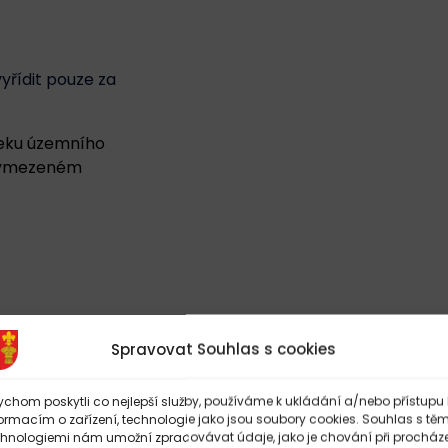
yřídit pouze za
seku územního
 vymezeném
Spravovat Souhlas s cookies
chom poskytli co nejlepší služby, používáme k ukládání a/nebo přístupu 
ormacím o zařízení, technologie jako jsou soubory cookies. Souhlas s těm
chnologiemi nám umožní zpracovávat údaje, jako je chování při procház