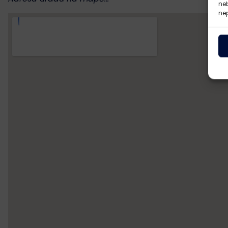
ne
nep