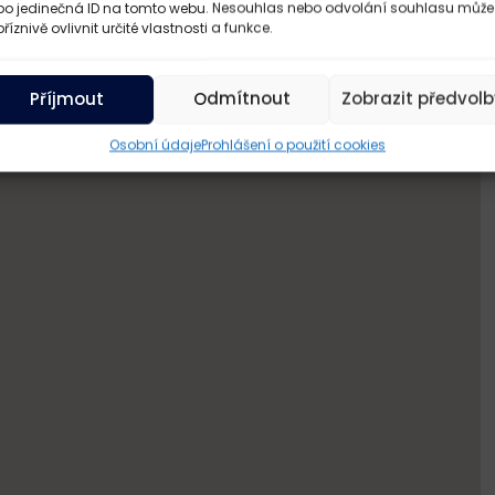
bo jedinečná ID na tomto webu. Nesouhlas nebo odvolání souhlasu může
říznivě ovlivnit určité vlastnosti a funkce.
Příjmout
Odmítnout
Zobrazit předvolb
Osobní údaje
Prohlášení o použití cookies