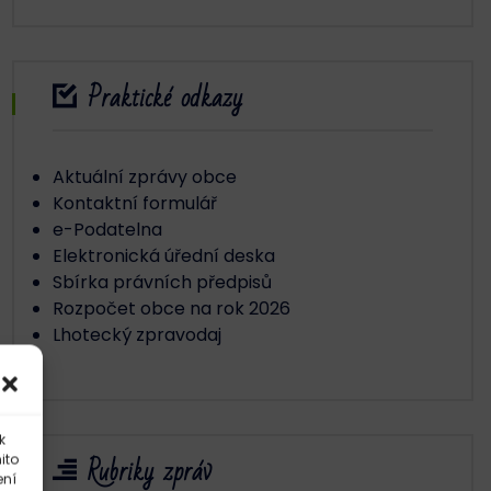
Praktické odkazy
Aktuální zprávy obce
Kontaktní formulář
e-Podatelna
Elektronická úřední deska
Sbírka právních předpisů
Rozpočet obce na rok 2026
Lhotecký zpravodaj
k
Rubriky zpráv
ito
ení