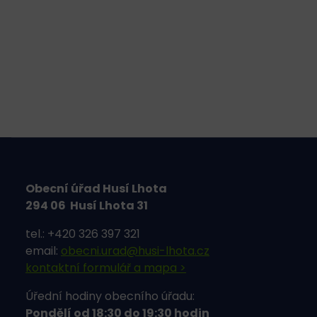
Obecní úřad Husí Lhota
294 06 Husí Lhota 31
tel.: +420 326 397 321
email:
obecni.urad@husi-lhota.cz
kontaktní formulář a mapa >
Úřední hodiny obecního úřadu:
Pondělí od 18:30 do 19:30 hodin