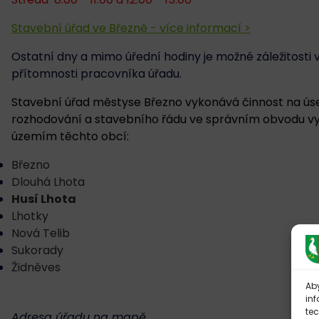
Stavební úřad ve Březně - více informací >
Ostatní dny a mimo úřední hodiny je možné záležitosti v
přítomnosti pracovníka úřadu.
Stavební úřad městyse Březno vykonává činnost na ú
rozhodování a stavebního řádu ve správním obvodu
územím těchto obcí:
Březno
Dlouhá Lhota
Husí Lhota
Lhotky
Nová Telib
Sukorady
Židněves
Aby
inf
te
Adresa úřadu na mapě...