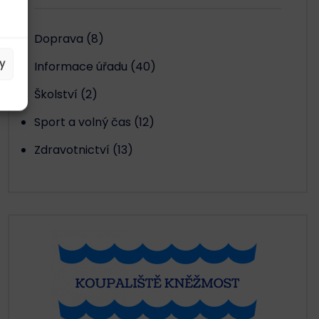
Doprava
(8)
y
Informace úřadu
(40)
Školství
(2)
Sport a volný čas
(12)
Zdravotnictví
(13)