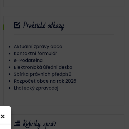
Praktické odkazy
Aktuální zprávy obce
Kontaktní formulář
e-Podatelna
Elektronická úřední deska
Sbírka právních předpisů
Rozpočet obce na rok 2026
Lhotecký zpravodaj
Rubriky zpráv