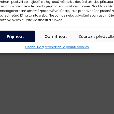
chom poskytli co nejlepší služby, používáme k ukládání a/nebo přístupu 
ormacím o zařízení, technologie jako jsou soubory cookies. Souhlas s těm
chnologiemi nám umožní zpracovávat údaje, jako je chování při procház
bo jedinečná ID na tomto webu. Nesouhlas nebo odvolání souhlasu může
říznivě ovlivnit určité vlastnosti a funkce.
Příjmout
Odmítnout
Zobrazit předvolb
Osobní údaje
Prohlášení o použití cookies