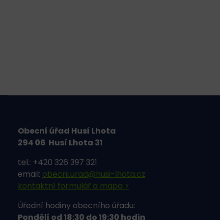
Obecní úřad Husí Lhota
294 06 Husí Lhota 31
tel.: +420 326 397 321
email:
obecni.urad@husi-lhota.cz
kontaktní formulář a mapa >
Úřední hodiny obecního úřadu:
Pondělí od 18:30 do 19:30 hodin