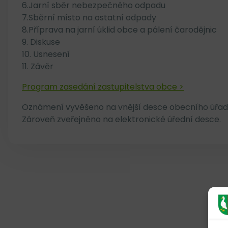
6.Jarní sběr nebezpečného odpadu
7.Sběrní místo na ostatní odpady
8.Příprava na jarní úklid obce a pálení čarodějnic
9. Diskuse
10. Usnesení
11. Závěr
Program zasedání zastupitelstva obce >
Oznámení vyvěšeno na vnější desce obecního úřadu d
Zároveň zveřejněno na elektronické úřední desce.