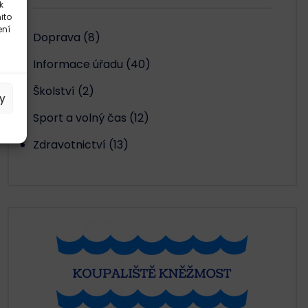
k
ito
ení
Doprava
(8)
Informace úřadu
(40)
Školství
(2)
y
Sport a volný čas
(12)
Zdravotnictví
(13)