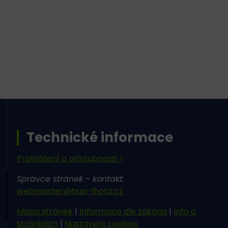
Technické informace
Prohlášení o přístupnosti >
Správce stránek - kontakt:
webmaster@husi-lhota.cz
Mapa stránek
|
Informace dle zákona
|
Info o
stránkách
|
Nastavení cookies