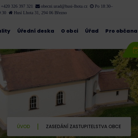
+420 326 397 321
obecni.urad@husi-lhota.cz
Po 18:30–
9:30
Husí Lhota 31, 294 06 Březno
lity
Úřední deska
O obci
Úřad
Pro občana
ÚVOD
ZASEDÁNÍ ZASTUPITELSTVA OBCE