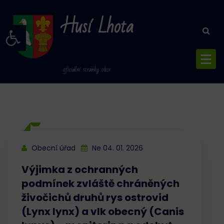
Skip
Husí Lhota
to
Open toolbar
content
oficiální stránky obce
Obecní úřad
Ne 04. 01. 2026
Výjimka z ochranných
podmínek zvláště chráněných
živočichů druhů rys ostrovid
(Lynx lynx) a vlk obecný (Canis