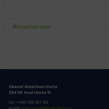
Obecní úřad Husí Lhota
294 06 Husí Lhota 31
tel.: +420 326 397 321
email:
obecni.urad@husi-lhota.cz