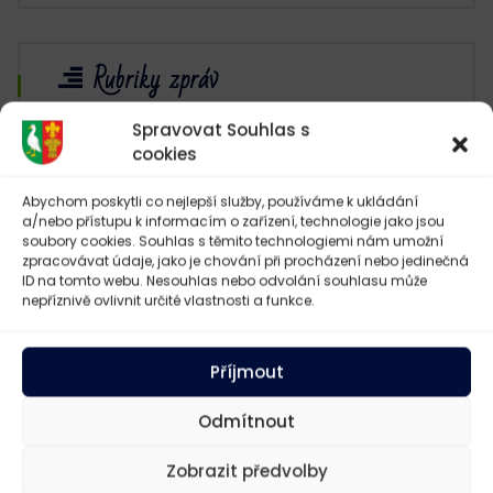
Rubriky zpráv
Spravovat Souhlas s
cookies
Doprava
(8)
Informace úřadu
(40)
Abychom poskytli co nejlepší služby, používáme k ukládání
a/nebo přístupu k informacím o zařízení, technologie jako jsou
soubory cookies. Souhlas s těmito technologiemi nám umožní
Školství
(2)
zpracovávat údaje, jako je chování při procházení nebo jedinečná
ID na tomto webu. Nesouhlas nebo odvolání souhlasu může
Sport a volný čas
(12)
nepříznivě ovlivnit určité vlastnosti a funkce.
Zdravotnictví
(13)
Příjmout
Odmítnout
Zobrazit předvolby