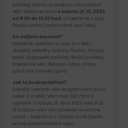
pořádají sbírku na podporu ohrožených
dětí. Sbírka se koná
v sobotu 21. 10. 2023
od 9:00 do 12:00 hod.
v hasičárně v obci
Dlouhá Lhota (zadní vchod spol. sálu).
Co můžete darovat?
Nositelné oblečení a obuv pro děti i
dospělé, kabelky, batohy, hračky, bytový
textil, hygienické potřeby, školní potřeby,
kojenecké věci, dětskou výživu, plínky,
sportovní potřeby apod.
Jak to bude probíhat?
Zabalte vybrané věci do igelitových pytlů,
tašek či krabic. Věci musí být čisté a
vyprané. V sobotu 21. října 2023 mezi 9 až
12 hodinou nám věci přineste na určené
místo – hasičárna v Dlouhé Lhotě (zadní
vchod společenského sálu).