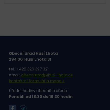
Obecní úřad Husí Lhota
294 06 Husí Lhota 31
tel.: +420 326 397 321
email:
obecni.urad@husi-lhota.cz
kontaktní formulář a mapa >
Úřední hodiny obecního úřadu:
Pondělí od 18:30 do 19:30 hodin