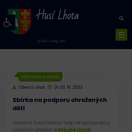
Skip
Husí Lhota
to
Open toolbar
content
oficiální stránky obce
Informace úřadu
Obecní úřad
Út 03. 10. 2023
Sbírka na podporu ohrožených
dětí
Nadační fond Kloktex help ve spolupráci s
obecním úřadem
v
Dlouhé Lhotě