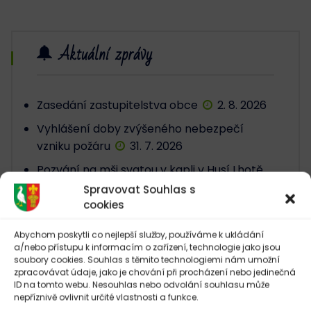
Aktuální zprávy
Zasedání zastupitelstva obce
2. 8. 2026
Vyhlášení doby zvýšeného nebezpečí
vzniku požáru
31. 7. 2026
Pozvání na mši svatou v kapli v Husí Lhotě
30. 6. 2026
Spravovat Souhlas s
cookies
Letní kino Židněves – Někdo to rád v Plzni
26. 5. 2026
Abychom poskytli co nejlepší služby, používáme k ukládání
a/nebo přístupu k informacím o zařízení, technologie jako jsou
Zasedání zastupitelstva obce
4. 5. 2026
soubory cookies. Souhlas s těmito technologiemi nám umožní
zpracovávat údaje, jako je chování při procházení nebo jedinečná
ID na tomto webu. Nesouhlas nebo odvolání souhlasu může
nepříznivě ovlivnit určité vlastnosti a funkce.